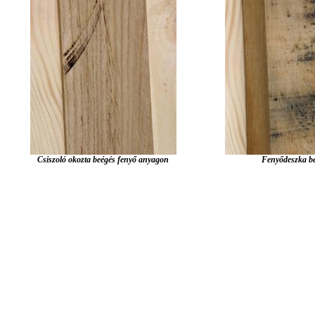
Csiszoló okozta beégés fenyő anyagon
Fenyődeszka b