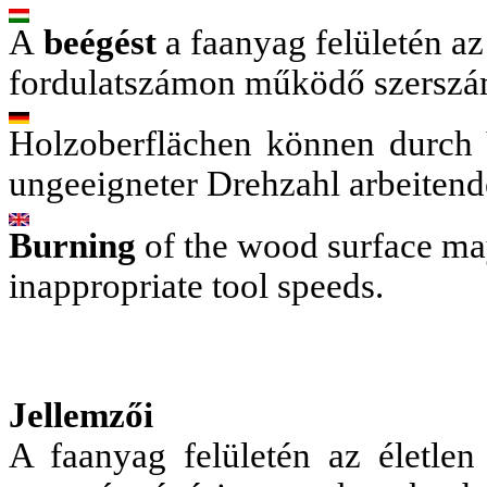
A
b
eégést
a faanyag felületén a
fordulatszámon működő szerszá
Holzoberflächen können durch
ungeeigneter Drehzahl arbeiten
Burning
of the wood surface may
inappropriate tool speeds.
Jellemzői
A faanyag felületén az életl