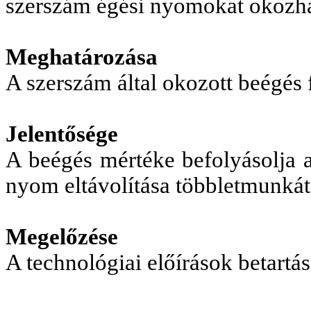
szerszám égési nyomokat okozha
Meghatározása
A szerszám által okozott beégés 
Jelentősége
A beégés mértéke befolyásolja a
nyom eltávolítása többletmunkát
Megelőzése
A technológiai előírások betartás